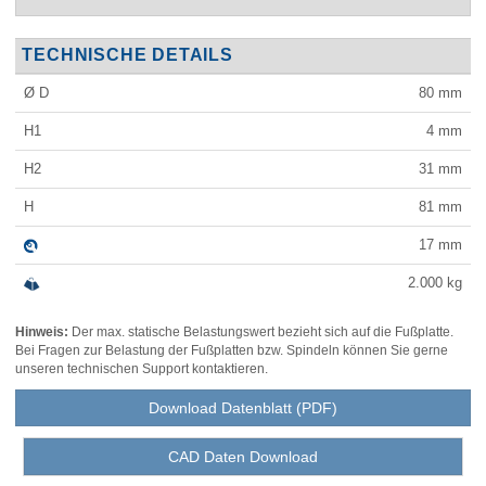
TECHNISCHE DETAILS
Ø D
80
mm
H1
4
mm
H2
31
mm
H
81
mm
17
mm
2.000
kg
Hinweis:
Der max. statische Belastungswert bezieht sich auf die Fußplatte.
Bei Fragen zur Belastung der Fußplatten bzw. Spindeln können Sie gerne
unseren technischen Support kontaktieren.
Download Datenblatt (PDF)
CAD Daten Download