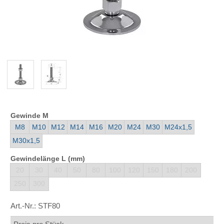
Gewinde M
M8
M10
M12
M14
M16
M20
M24
M30
M24x1,5
M30x1,5
Gewindelänge L (mm)
20
30
40
50
80
100
120
150
180
200
250
300
Art.-Nr.:
STF80