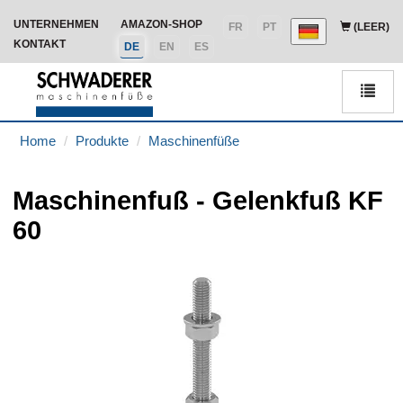
UNTERNEHMEN
AMAZON-SHOP
FR
PT
(LEER)
KONTAKT
DE
EN
ES
Men
Home
Produkte
Maschinenfüße
Maschinenfuß - Gelenkfuß KF
60