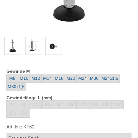
Gewinde M
M8
M10
M12
M14
M16
M20
M24
M30
M24x1,5
M30x1,5
Gewindelänge L (mm)
20
30
40
50
80
100
120
150
180
200
250
300
Art.-Nr.:
KF60