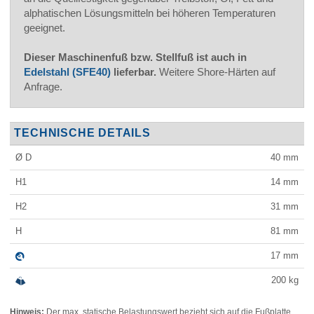
alphatischen Lösungsmitteln bei höheren Temperaturen
geeignet.
Dieser Maschinenfuß bzw. Stellfuß ist auch in
Edelstahl (SFE40)
lieferbar.
Weitere Shore-Härten auf
Anfrage.
TECHNISCHE DETAILS
Ø D
40
mm
H1
14
mm
H2
31
mm
H
81
mm
17
mm
200
kg
Hinweis:
Der max. statische Belastungswert bezieht sich auf die Fußplatte.