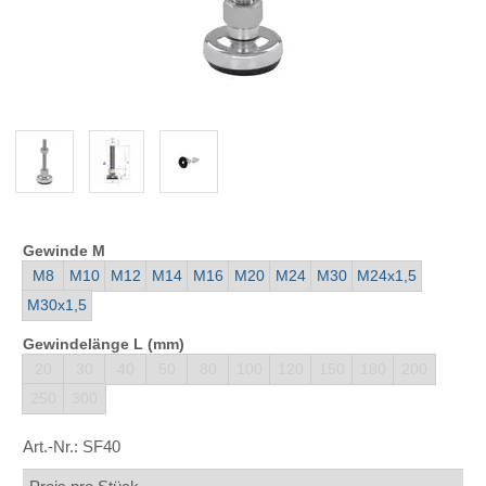
Gewinde M
M8
M10
M12
M14
M16
M20
M24
M30
M24x1,5
M30x1,5
Gewindelänge L (mm)
20
30
40
50
80
100
120
150
180
200
250
300
Art.-Nr.:
SF40