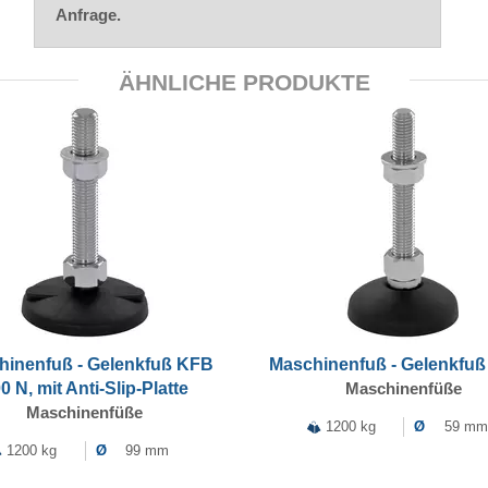
Anfrage.
ÄHNLICHE PRODUKTE
hinenfuß - Gelenkfuß KFB
Maschinenfuß - Gelenkfuß
0 N, mit Anti-Slip-Platte
Maschinenfüße
Maschinenfüße
1200 kg
Ø
59 mm
1200 kg
Ø
99 mm