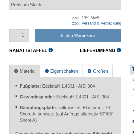
Preis pro Stück
zzgl. 19% MwSt.
zzgl. Versand & Verpackung
In den Warenkorb
RABATTSTAFFEL
LIEFERUMFANG
Material
Eigenschaften
Größen
Fußplatte:
Edelstahl 1.4301 - AISI 304
Gewindespindel:
Edelstahl 1.4301 - AISI 304
Dämpfungsplatte:
vulkanisiert, Elastomer, 70°
Shore A, schwarz (auf Anfrage alternativ 50°/85°
Shore A)
Der austenitische und säurebeständige
Edelstahl