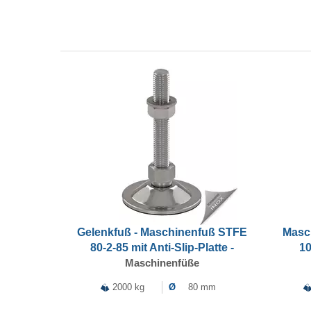
Gelenkfuß - Maschinenfuß STFE
Masc
80-2-85 mit Anti-Slip-Platte -
10
Maschinenfüße
2000 kg
Ø
80 mm