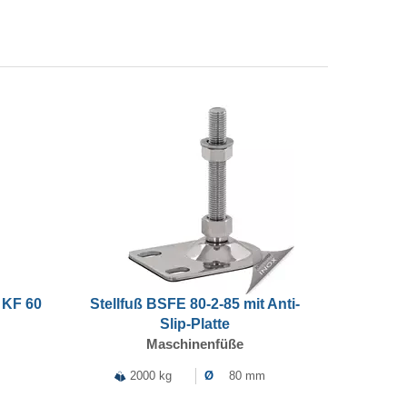
 KF 60
Stellfuß BSFE 80-2-85 mit Anti-
Slip-Platte
Maschinenfüße
2000 kg
Ø
80 mm