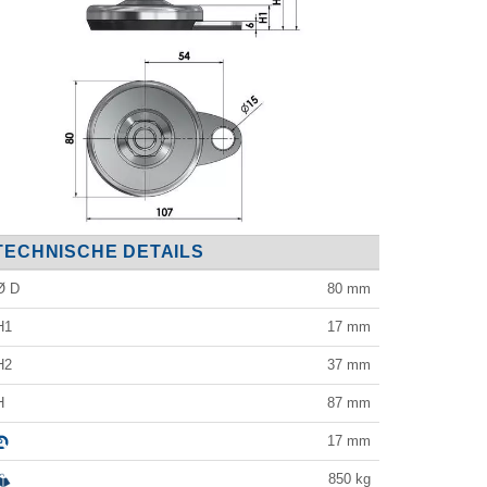
TECHNISCHE DETAILS
Ø D
80
mm
H1
17
mm
H2
37
mm
H
87
mm
17
mm
850
kg