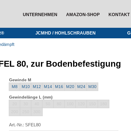
UNTERNEHMEN
AMAZON-SHOP
KONTAKT
R®
JCMHD / HOHLSCHRAUBEN
G
edämpft
SFEL 80, zur Bodenbefestigung
Gewinde M
M8
M10
M12
M14
M16
M20
M24
M30
Gewindelänge L (mm)
20
30
40
50
80
100
120
150
180
200
250
300
Art.-Nr.:
SFEL80