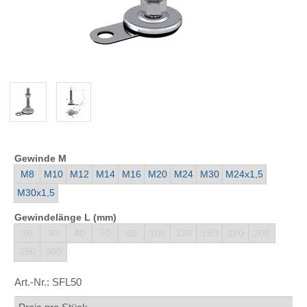
Gewinde M
M8
M10
M12
M14
M16
M20
M24
M30
M24x1,5
M30x1,5
Gewindelänge L (mm)
20
30
40
50
80
100
120
150
180
200
250
300
Art.-Nr.:
SFL50