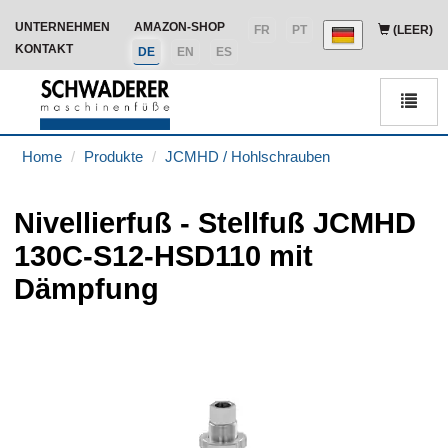
UNTERNEHMEN
AMAZON-SHOP
FR
PT
(LEER)
KONTAKT
DE
EN
ES
Men
Home
Produkte
JCMHD / Hohlschrauben
Nivellierfuß - Stellfuß JCMHD
130C-S12-HSD110 mit
Dämpfung