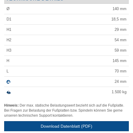
Ø
140
mm
D1
18,5
mm
H1
29
mm
H2
54
mm
H3
59
mm
H
145
mm
L
70
mm
24
mm
1.500
kg
Hinweis:
Der max. statische Belastungswert bezieht sich auf die Fußplatte.
Bei Fragen zur Belastung der Fußplatten bzw. Spindeln können Sie gerne
unseren technischen Support kontaktieren.
Download Datenblatt (PDF)