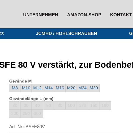
UNTERNEHMEN
AMAZON-SHOP
KONTAKT
R®
JCMHD / HOHLSCHRAUBEN
G
SFE 80 V verstärkt, zur Bodenbe
Gewinde M
M8
M10
M12
M14
M16
M20
M24
M30
Gewindelänge L (mm)
20
30
40
50
80
100
120
150
180
200
250
300
Art.-Nr.:
BSFE80V