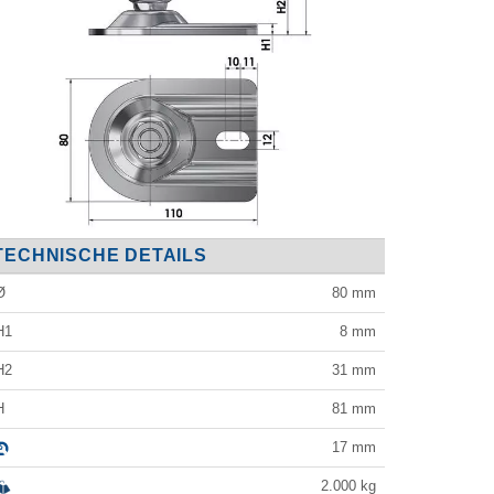
TECHNISCHE DETAILS
Ø
80
mm
H1
8
mm
H2
31
mm
H
81
mm
17
mm
2.000
kg