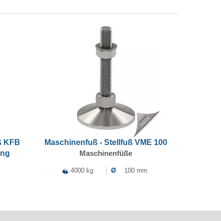
ß KFB
Maschinenfuß - Stellfuß VME 100
ung
Maschinenfüße
4000 kg
Ø
100 mm