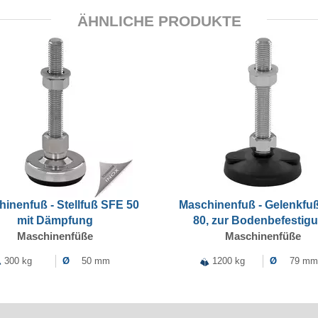
ÄHNLICHE PRODUKTE
inenfuß - Stellfuß SFE 50
Maschinenfuß - Gelenkfu
mit Dämpfung
80, zur Bodenbefestig
Maschinenfüße
Maschinenfüße
300 kg
Ø
50 mm
1200 kg
Ø
79 mm