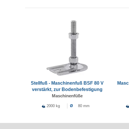
Stellfuß - Maschinenfuß BSF 80 V
Masch
verstärkt, zur Bodenbefestigung
Maschinenfüße
2000 kg
Ø
80 mm