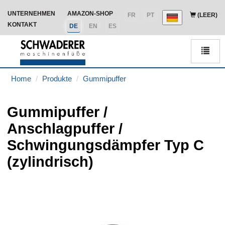
UNTERNEHMEN
AMAZON-SHOP
FR
PT
(LEER)
KONTAKT
DE
EN
ES
Men
Home
Produkte
Gummipuffer
Gummipuffer /
Anschlagpuffer /
Schwingungsdämpfer Typ C
(zylindrisch)