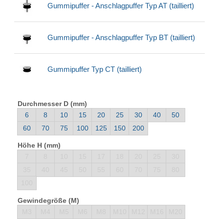
Gummipuffer - Anschlagpuffer Typ AT (tailliert)
Gummipuffer - Anschlagpuffer Typ BT (tailliert)
Gummipuffer Typ CT (tailliert)
Durchmesser D (mm)
6
8
10
15
20
25
30
40
50
60
70
75
100
125
150
200
Höhe H (mm)
7
8
10
15
17
18
20
25
30
35
40
45
50
55
60
70
75
80
100
Gewindegröße (M)
M3
M4
M5
M6
M8
M10
M12
M16
M20