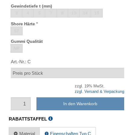
Gewindetiefe t (mm)
3
4
5
7
8
10
14
18
Shore Härte °
57
Gummi Qualität
NR
Art.-Nr.:
C
Preis pro Stück
zzgl. 19% MwSt.
zzgl. Versand & Verpackung
In den Warenkorb
RABATTSTAFFEL
Material
Eigenschaften Typ C