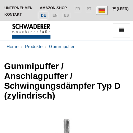
UNTERNEHMEN
AMAZON-SHOP
FR
PT
(LEER)
KONTAKT
DE
EN
ES
Men
Home
Produkte
Gummipuffer
Gummipuffer /
Anschlagpuffer /
Schwingungsdämpfer Typ D
(zylindrisch)