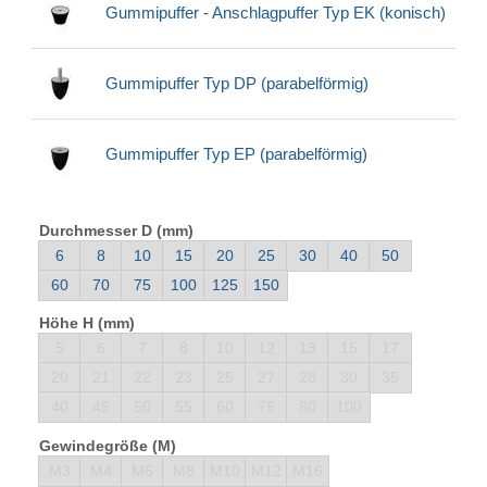
Gummipuffer - Anschlagpuffer Typ EK (konisch)
Gummipuffer Typ DP (parabelförmig)
Gummipuffer Typ EP (parabelförmig)
Durchmesser D (mm)
6
8
10
15
20
25
30
40
50
60
70
75
100
125
150
Höhe H (mm)
5
6
7
8
10
12
13
15
17
20
21
22
23
25
27
28
30
35
40
45
50
55
60
75
80
100
Gewindegröße (M)
M3
M4
M6
M8
M10
M12
M16