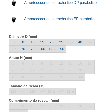
Amortecedor de borracha tipo DP parabólico
Amortecedor de borracha tipo EP parabólico
Diâmetro D (mm)
6
8
10
15
20
25
30
40
50
60
70
75
100
125
150
Altura H (mm)
5
6
7
8
10
12
13
15
17
20
21
22
23
25
27
28
30
35
40
45
50
55
60
75
80
100
Tamaho da rosca (M)
M3
M4
M6
M8
M10
M12
M16
Comprimento da rosca l (mm)
6
8
10
15
18
20
23
28
37