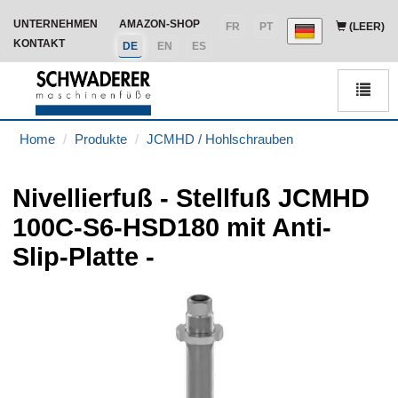
UNTERNEHMEN
AMAZON-SHOP
FR
PT
(LEER)
KONTAKT
DE
EN
ES
Men
Home
Produkte
JCMHD / Hohlschrauben
Nivellierfuß - Stellfuß JCMHD
100C-S6-HSD180 mit Anti-
Slip-Platte -