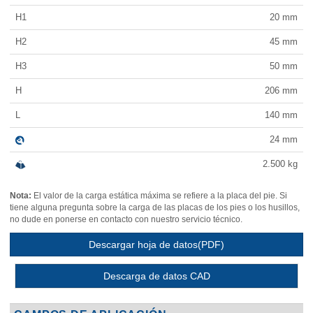
H1
20
mm
H2
45
mm
H3
50
mm
H
206
mm
L
140
mm
24
mm
2.500
kg
Nota:
El valor de la carga estática máxima se refiere a la placa del pie. Si
tiene alguna pregunta sobre la carga de las placas de los pies o los husillos,
no dude en ponerse en contacto con nuestro servicio técnico.
Descargar hoja de datos(PDF)
Descarga de datos CAD