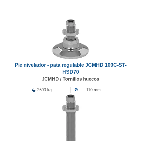
Pie nivelador - pata regulable JCMHD 100C-ST-
HSD70
JCMHD / Tornillos huecos
2500 kg
Ø
110 mm