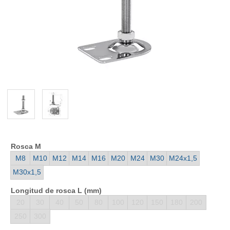
Rosca M
M8
M10
M12
M14
M16
M20
M24
M30
M24x1,5
M30x1,5
Longitud de rosca L (mm)
20
30
40
50
80
100
120
150
180
200
250
300