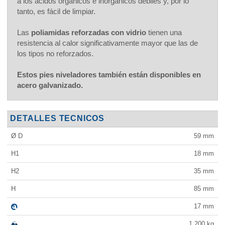
a los ácidos orgánicos e inorgánicos débiles y, por lo
tanto, es fácil de limpiar.
Las
poliamidas reforzadas con vidrio
tienen una
resistencia al calor significativamente mayor que las de
los tipos no reforzados.
Estos pies niveladores también están disponibles en
acero galvanizado.
DETALLES TECNICOS
Ø D
59
mm
H1
18
mm
H2
35
mm
H
85
mm
17
mm
1.200
kg