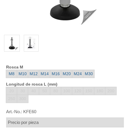
Rosca M
M8
M10
M12
M14
M16
M20
M24
M30
Longitud de rosca L (mm)
20
30
40
50
80
100
120
150
180
200
250
300
Art.-No.:
KFE60
Precio por pieza