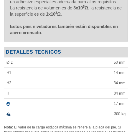
un adhesivo especial es adecuada para altos requisitos.
5
La resistencia de volumen es de
3x10
Ω
, la resistencia de
3
la superficie es de
1x10
Ω
.
Estos pies niveladores también están disponibles en
acero cromado.
DETALLES TECNICOS
Ø D
50
mm
H1
14
mm
H2
34
mm
H
84
mm
17
mm
300
kg
Nota:
El valor de la carga estática máxima se refiere a la placa del pie. Si