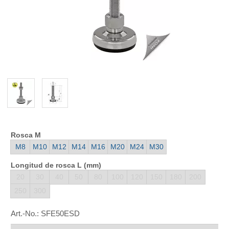
Rosca M
M8
M10
M12
M14
M16
M20
M24
M30
Longitud de rosca L (mm)
20
30
40
50
80
100
120
150
180
200
250
300
Art.-No.:
SFE50ESD