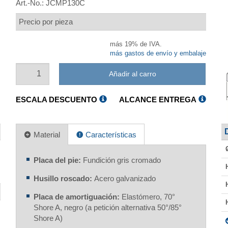
Art.-No.:
JCMP130C
Precio por pieza
más 19% de IVA.
más gastos de envío y embalaje
Añadir al carro
ESCALA DESCUENTO
ALCANCE ENTREGA
Material
Características
Placa del pie:
Fundición gris cromado
Husillo roscado:
Acero galvanizado
Placa de amortiguación:
Elastómero, 70°
Shore A, negro (a petición alternativa 50°/85°
Shore A)