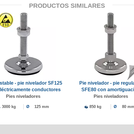
PRODUCTOS SIMILARES
stable - pie nivelador SF125
Pie nivelador - pie regul
léctricamente conductores
SFE80 con amortiguac
Pies niveladores
Pies niveladores
3000 kg
Ø
125 mm
850 kg
Ø
80 m