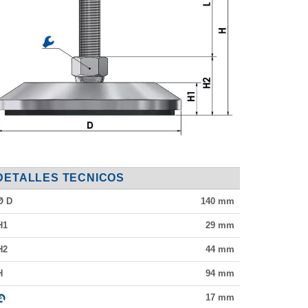
DETALLES TECNICOS
Ø D
140
mm
H1
29
mm
H2
44
mm
H
94
mm
17
mm