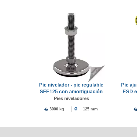
Pie nivelador - pie regulable
Pie aju
SFE125 con amortiguación
ESD e
Pies niveladores
3000 kg
Ø
125 mm