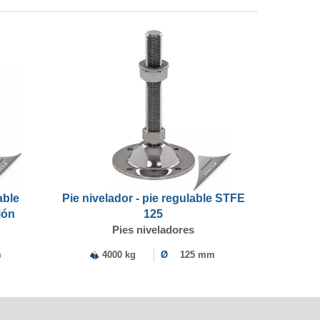
able
Pie nivelador - pie regulable STFE
ión
125
Pies niveladores
m
4000 kg
Ø
125 mm