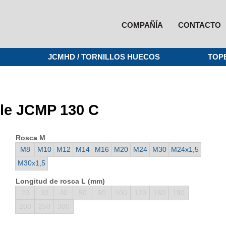
COMPAÑÍA
CONTACTO
JCMHD / TORNILLOS HUECOS
TOP
able JCMP 130 C
Rosca M
M8
M10
M12
M14
M16
M20
M24
M30
M24x1,5
M30x1,5
Longitud de rosca L (mm)
20
30
40
50
80
100
120
150
180
200
250
300