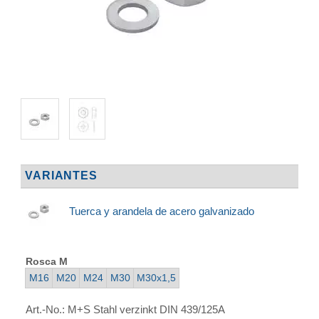
VARIANTES
Tuerca y arandela de acero galvanizado
Rosca M
M16
M20
M24
M30
M30x1,5
Art.-No.:
M+S Stahl verzinkt DIN 439/125A