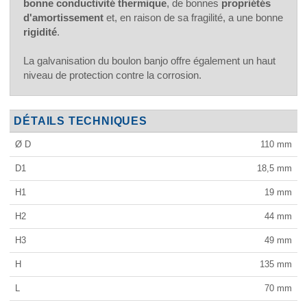
bonne conductivité thermique
, de bonnes
propriétés
d'amortissement
et, en raison de sa fragilité, a une bonne
rigidité
.
La galvanisation du boulon banjo offre également un haut
niveau de protection contre la corrosion.
DÉTAILS TECHNIQUES
Ø D
110
mm
D1
18,5
mm
H1
19
mm
H2
44
mm
H3
49
mm
H
135
mm
L
70
mm