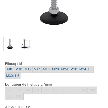
Filetage M
M8
M10
M12
M14
M16
M20
M24
M30
M24x1,5
M30x1,5
Longueur de filetage L (mm)
20
30
40
50
80
100
120
150
180
200
250
300
Art.-Nr.:
KF100N