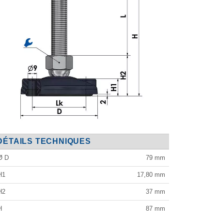
DÉTAILS TECHNIQUES
Ø D
79
mm
H1
17,80
mm
H2
37
mm
H
87
mm