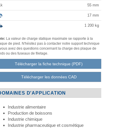
Lk
55
mm
17
mm
1 200
kg
te:
La valeur de charge statique maximale se rapporte à la
aque de pied. N'hésitez pas à contacter notre support technique
 vous avez des questions concernant la charge des plaque de
eds ou des fuseaux de filetage.
Télécharger la fiche technique (PDF)
Télécharger les données CAD
DOMAINES D'APPLICATION
Industrie alimentaire
Production de boissons
Industrie chimique
Industrie pharmaceutique et cosmétique