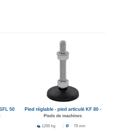
 SFL 50
Pied réglable - pied articulé KF 80 -
l
Pieds de machines
1200 kg
Ø
79 mm