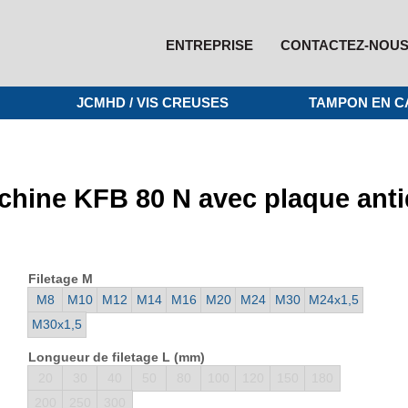
ENTREPRISE
CONTACTEZ-NOU
JCMHD / VIS CREUSES
TAMPON EN 
machine KFB 80 N avec plaque an
Filetage M
M8
M10
M12
M14
M16
M20
M24
M30
M24x1,5
M30x1,5
Longueur de filetage L (mm)
20
30
40
50
80
100
120
150
180
200
250
300