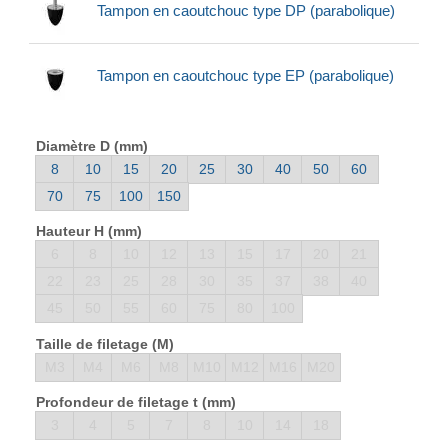
Tampon en caoutchouc type DP (parabolique)
Tampon en caoutchouc type EP (parabolique)
Diamètre D (mm)
8
10
15
20
25
30
40
50
60
70
75
100
150
Hauteur H (mm)
6
8
10
12
13
15
17
20
21
22
23
25
28
30
35
37
38
40
45
50
55
60
75
80
100
Taille de filetage (M)
M3
M4
M6
M8
M10
M12
M16
M20
Profondeur de filetage t (mm)
3
4
5
7
8
10
14
18