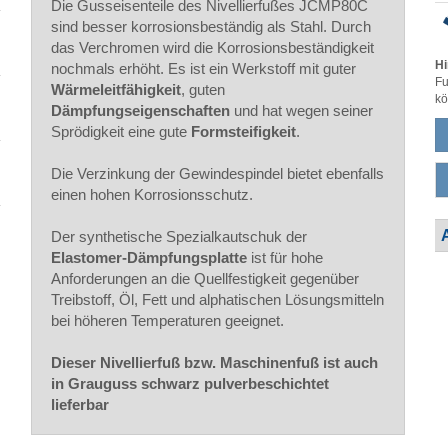
Die Gusseisenteile des Nivellierfußes JCMP80C
sind besser korrosionsbeständig als Stahl. Durch
das Verchromen wird die Korrosionsbeständigkeit
Hi
nochmals erhöht. Es ist ein Werkstoff mit guter
Fu
Wärmeleitfähigkeit
, guten
kö
Dämpfungseigenschaften
und hat wegen seiner
Sprödigkeit eine gute
Formsteifigkeit
.
Die Verzinkung der Gewindespindel bietet ebenfalls
einen hohen Korrosionsschutz.
Der synthetische Spezialkautschuk der
Elastomer-Dämpfungsplatte
ist für hohe
Anforderungen an die Quellfestigkeit gegenüber
Treibstoff, Öl, Fett und alphatischen Lösungsmitteln
bei höheren Temperaturen geeignet.
Dieser Nivellierfuß bzw. Maschinenfuß ist auch
in Grauguss schwarz pulverbeschichtet
lieferbar