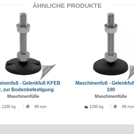
ÄHNLICHE PRODUKTE
inenfuß - Gelenkfuß KFEB
Maschinenfuß - Gelenkfu
, zur Bodenbefestigung
100
Maschinenfüße
Maschinenfüße
1200 kg
Ø
99 mm
1200 kg
Ø
99 mm