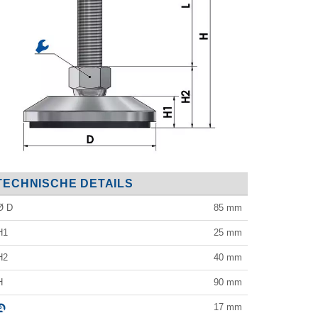
TECHNISCHE DETAILS
Ø D
85
mm
H1
25
mm
H2
40
mm
H
90
mm
17
mm