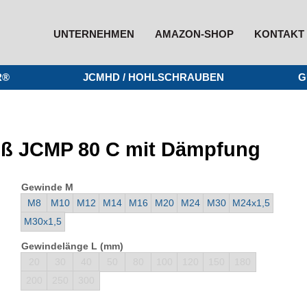
UNTERNEHMEN
AMAZON-SHOP
KONTAKT
R®
JCMHD / HOHLSCHRAUBEN
G
fuß JCMP 80 C mit Dämpfung
Gewinde M
M8
M10
M12
M14
M16
M20
M24
M30
M24x1,5
M30x1,5
Gewindelänge L (mm)
20
30
40
50
80
100
120
150
180
200
250
300