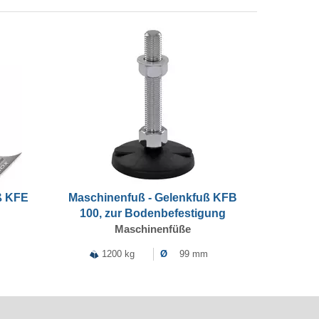
ß KFE
Maschinenfuß - Gelenkfuß KFB
100, zur Bodenbefestigung
Maschinenfüße
1200 kg
Ø
99 mm