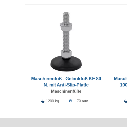
Maschinenfuß - Gelenkfuß KF 80
Masch
N, mit Anti-Slip-Platte
100
Maschinenfüße
1200 kg
Ø
79 mm