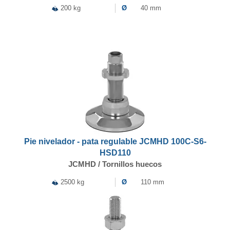
200 kg
Ø
40 mm
Pie nivelador - pata regulable JCMHD 100C-S6-
HSD110
JCMHD / Tornillos huecos
2500 kg
Ø
110 mm