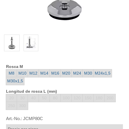
Rosca M
M8
M10
M12
M14
M16
M20
M24
M30
M24x1,5
M30x1,5
Longitud de rosca L (mm)
20
30
40
50
80
100
120
150
180
200
250
300
Art.-No.:
JCMP80C