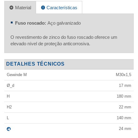
Material
Características
Fuso roscado:
Aço galvanizado
O revestimento de zinco do fuso roscado oferece um
elevado nível de proteção anticorrosiva.
DETALHES TÉCNICOS
Gewinde M
M30x1,5
Ø_d
17
mm
H
180
mm
H2
22
mm
L
140
mm
24
mm