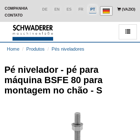
COMPANHIA
DE
EN
ES
FR
PT
(VAZIO)
CONTATO
Men
Home
Produtos
Pés niveladores
Pé nivelador - pé para
máquina BSFE 80 para
montagem no chão - S