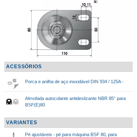
ACESSÓRIOS
Porca e anilha de aço inoxidável DIN 934 / 125A -
Almofada autocolante antideslizante NBR 85° para
BSF(E)80
VARIANTES
Pé ajustáveis - pé para máquina BSF 80, para