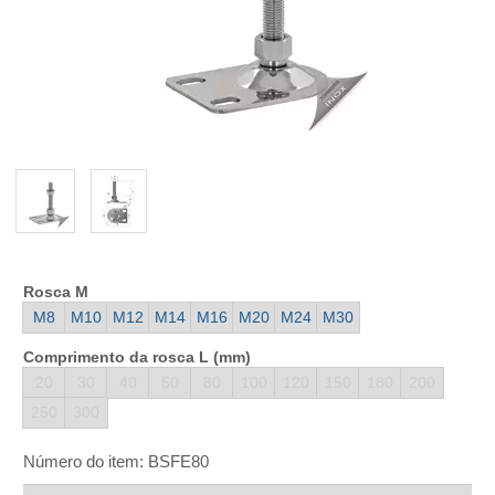
Rosca M
M8
M10
M12
M14
M16
M20
M24
M30
Comprimento da rosca L (mm)
20
30
40
50
80
100
120
150
180
200
250
300
Número do item:
BSFE80