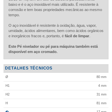
baixo e é o aço inoxidável mais utilizado. É resistente à
corrosão e tem boas propriedades mecânicas ao mesmo
tempo.
O aço inoxidável é resistente à oxidação, água, vapor,
umidade, ácidos alimentares, bem como ácidos orgânicos
e inorgânicos fracos e, portanto, é
fácil de limpar
.
Este Pé nivelador ou pé para máquina também está
disponível em aço cromado.
DETALHES TÉCNICOS
Ø
80
mm
H1
4
mm
H2
31
mm
H
81
mm
17
mm