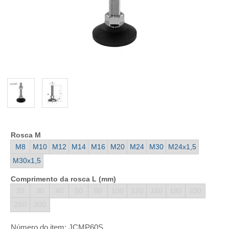
Rosca M
M8
M10
M12
M14
M16
M20
M24
M30
M24x1,5
M30x1,5
Comprimento da rosca L (mm)
20
30
40
50
80
100
120
150
180
200
250
300
Número do item:
JCMP60S