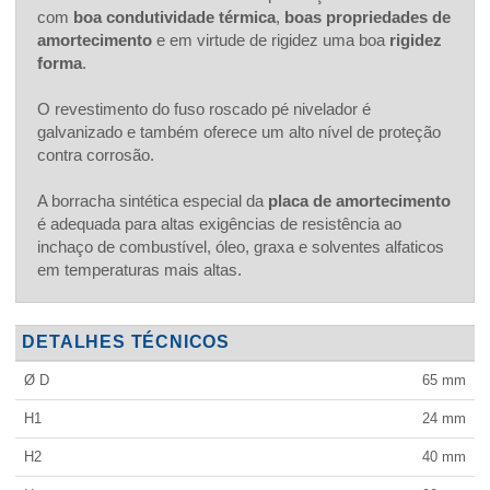
com
boa condutividade térmica
,
boas propriedades de
amortecimento
e em virtude de rigidez uma boa
rigidez
forma
.
O revestimento do fuso roscado pé nivelador é
galvanizado e também oferece um alto nível de proteção
contra corrosão.
A borracha sintética especial da
placa de amortecimento
é adequada para altas exigências de resistência ao
inchaço de combustível, óleo, graxa e solventes alfaticos
em temperaturas mais altas.
DETALHES TÉCNICOS
Ø D
65
mm
H1
24
mm
H2
40
mm