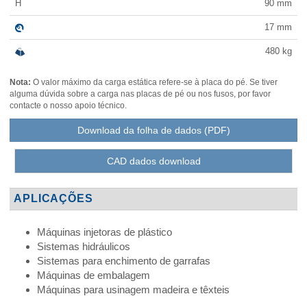
H
90
mm
17
mm
480
kg
Nota:
O valor máximo da carga estática refere-se à placa do pé. Se tiver
alguma dúvida sobre a carga nas placas de pé ou nos fusos, por favor
contacte o nosso apoio técnico.
Download da folha de dados (PDF)
CAD dados download
APLICAÇÕES
Máquinas injetoras de plástico
Sistemas hidráulicos
Sistemas para enchimento de garrafas
Máquinas de embalagem
Máquinas para usinagem madeira e têxteis