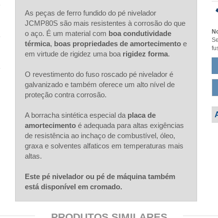
As peças de ferro fundido do pé nivelador
JCMP80S são mais resistentes à corrosão do que
No
o aço. É um material com
boa condutividade
Se
térmica
,
boas propriedades de amortecimento
e
fu
em virtude de rigidez uma boa
rigidez forma
.
O revestimento do fuso roscado pé nivelador é
galvanizado e também oferece um alto nível de
proteção contra corrosão.
A borracha sintética especial da
placa de
amortecimento
é adequada para altas exigências
de resistência ao inchaço de combustível, óleo,
graxa e solventes alfaticos em temperaturas mais
altas.
Este pé nivelador ou pé de máquina também
está disponível em cromado.
PRODUTOS SIMILARES