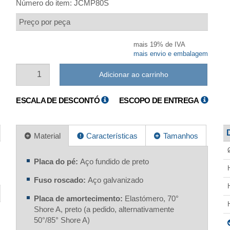
Número do item:
JCMP80S
Preço por peça
mais 19% de IVA
mais envio e embalagem
Adicionar ao carrinho
ESCALA DE DESCONTÓ
ESCOPO DE ENTREGA
Material
Características
Tamanhos
Placa do pé:
Aço fundido de preto
Fuso roscado:
Aço galvanizado
Placa de amortecimento:
Elastómero, 70°
Shore A, preto (a pedido, alternativamente
50°/85° Shore A)