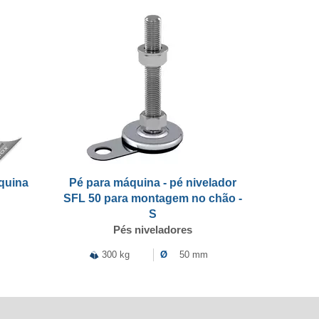
áquina
Pé para máquina - pé nivelador
SFL 50 para montagem no chão -
S
Pés niveladores
300 kg
Ø
50 mm