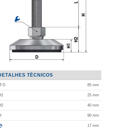
DETALHES TÉCNICOS
Ø D
85
mm
H1
25
mm
H2
40
mm
H
90
mm
17
mm