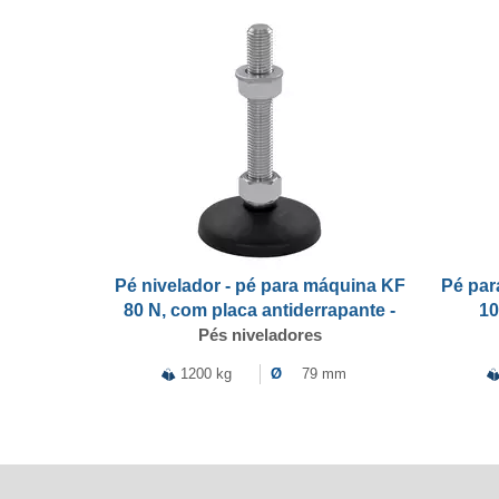
Pé nivelador - pé para máquina KF
Pé par
80 N, com placa antiderrapante -
10
Pés niveladores
1200 kg
Ø
79 mm