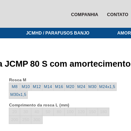
COMPANHIA
CONTATO
JCMHD / PARAFUSOS BANJO
AMOR
a JCMP 80 S com amortecimento
Rosca M
M8
M10
M12
M14
M16
M20
M24
M30
M24x1,5
M30x1,5
Comprimento da rosca L (mm)
20
30
40
50
80
100
120
150
180
200
250
300