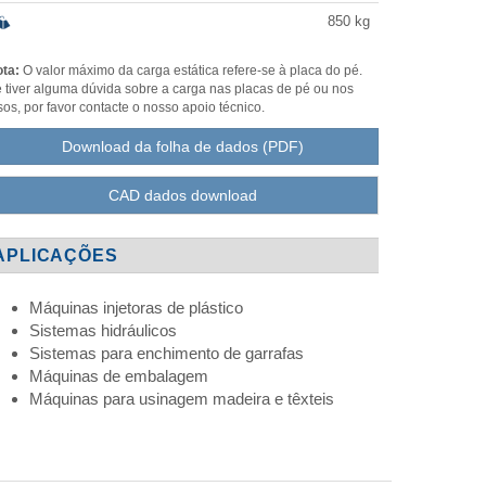
850
kg
ta:
O valor máximo da carga estática refere-se à placa do pé.
 tiver alguma dúvida sobre a carga nas placas de pé ou nos
sos, por favor contacte o nosso apoio técnico.
Download da folha de dados (PDF)
CAD dados download
APLICAÇÕES
Máquinas injetoras de plástico
Sistemas hidráulicos
Sistemas para enchimento de garrafas
Máquinas de embalagem
Máquinas para usinagem madeira e têxteis