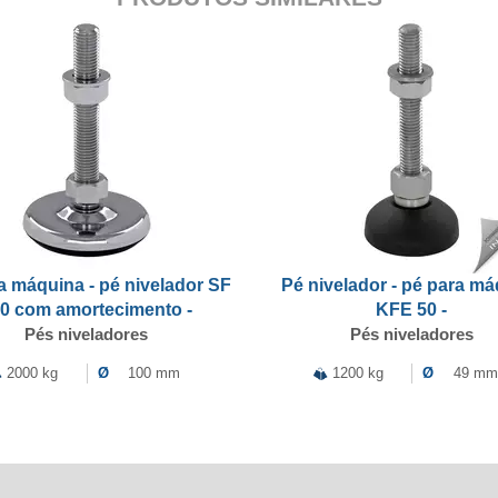
a máquina - pé nivelador SF
Pé nivelador - pé para m
0 com amortecimento -
KFE 50 -
Pés niveladores
Pés niveladores
2000 kg
Ø
100 mm
1200 kg
Ø
49 mm