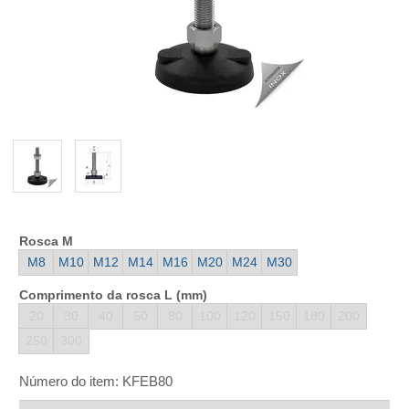
Rosca M
M8
M10
M12
M14
M16
M20
M24
M30
Comprimento da rosca L (mm)
20
30
40
50
80
100
120
150
180
200
250
300
Número do item:
KFEB80