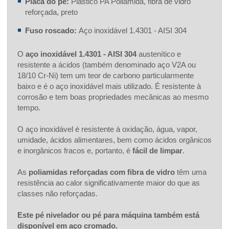
Placa do pé:
Plástico PA Poliamida, fibra de vidro
reforçada, preto
Fuso roscado:
Aço inoxidável 1.4301 - AISI 304
O
aço inoxidável 1.4301 - AISI 304
austenítico e
resistente a ácidos (também denominado aço V2A ou
18/10 Cr-Ni) tem um teor de carbono particularmente
baixo e é o aço inoxidável mais utilizado. É resistente à
corrosão e tem boas propriedades mecânicas ao mesmo
tempo.
O aço inoxidável é resistente à oxidação, água, vapor,
umidade, ácidos alimentares, bem como ácidos orgânicos
e inorgânicos fracos e, portanto, é
fácil de limpar
.
As
poliamidas reforçadas com fibra de vidro
têm uma
resistência ao calor significativamente maior do que as
classes não reforçadas.
Este pé nivelador ou pé para máquina também está
disponível em aço cromado.