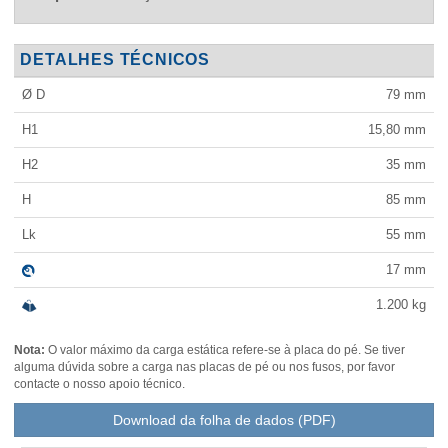
DETALHES TÉCNICOS
Ø D
79
mm
H1
15,80
mm
H2
35
mm
H
85
mm
Lk
55
mm
17
mm
1.200
kg
Nota:
O valor máximo da carga estática refere-se à placa do pé. Se tiver
alguma dúvida sobre a carga nas placas de pé ou nos fusos, por favor
contacte o nosso apoio técnico.
Download da folha de dados (PDF)