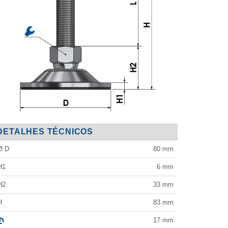
DETALHES TÉCNICOS
Ø D
80
mm
H1
6
mm
H2
33
mm
H
83
mm
17
mm