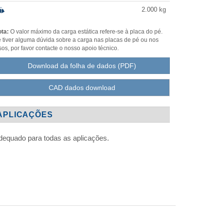
2.000
kg
ta:
O valor máximo da carga estática refere-se à placa do pé.
 tiver alguma dúvida sobre a carga nas placas de pé ou nos
sos, por favor contacte o nosso apoio técnico.
Download da folha de dados (PDF)
CAD dados download
APLICAÇÕES
dequado para todas as aplicações.