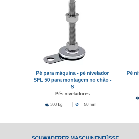
Pé para máquina - pé nivelador
Pé ni
SFL 50 para montagem no chão -
S
Pés niveladores
300 kg
Ø
50 mm
SCHWADERER MASCHINENFÜSSE