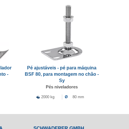
elador
Pé ajustáveis - pé para máquina
to -
BSF 80, para montagem no chão -
Sy
Pés niveladores
2000 kg
Ø
80 mm
A
SCHWADERER GMBH