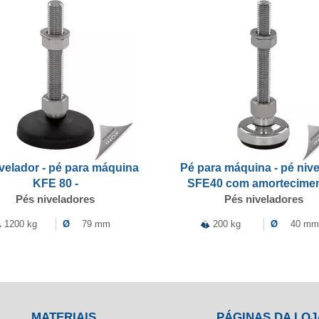
velador - pé para máquina
Pé para máquina - pé niv
KFE 80 -
SFE40 com amortecimen
Pés niveladores
Pés niveladores
1200 kg
Ø
79 mm
200 kg
Ø
40 mm
MATERIAIS
PÁGINAS DA LOJ