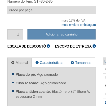
Número do item:
STF80-2-85
Preço por peça
mais 19% de IVA
mais envio e embalagem
Adicionar ao carrinho
ESCALA DE DESCONTÓ
ESCOPO DE ENTREGA
Material
Características
Tamanhos
Placa do pé:
Aço cromado
Fuso roscado:
Aço galvanizado
Placa antiderrapante:
Elastômero 85° Shore A,
espessura 2 mm