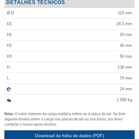
DETALHES TÉCNICOS
Ø D
110
mm
D1
18,5
mm
H1
20
mm
H2
45
mm
H3
50
mm
H
136
mm
L
70
mm
24
mm
2.500
kg
Nota:
O valor máximo da carga estática refere-se à placa do pé. Se tiver
alguma dúvida sobre a carga nas placas de pé ou nos fusos, por favor
contacte o nosso apoio técnico.
Download da folha de dados (PDF)