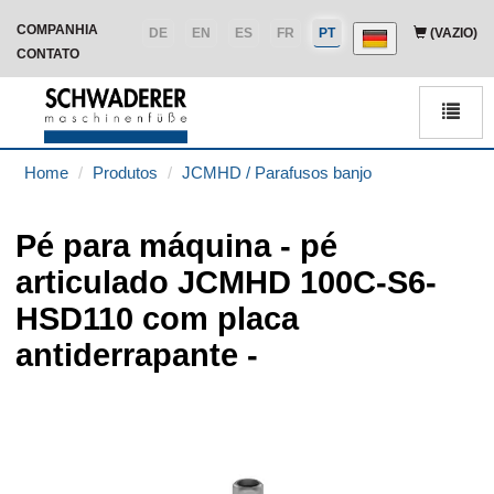
COMPANHIA
DE
EN
ES
FR
PT
(VAZIO)
CONTATO
Men
Home
Produtos
JCMHD / Parafusos banjo
Pé para máquina - pé
articulado JCMHD 100C-S6-
HSD110 com placa
antiderrapante -