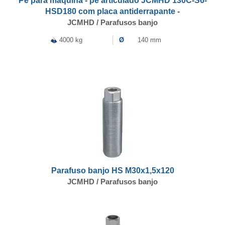
Pé para máquina - pé articulado JCMHD 130C-S6-
HSD180 com placa antiderrapante -
JCMHD / Parafusos banjo
4000 kg
Ø
140 mm
Parafuso banjo HS M30x1,5x120
JCMHD / Parafusos banjo