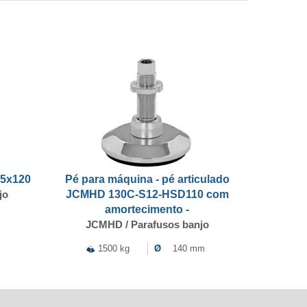
,5x120
Pé para máquina - pé articulado
jo
JCMHD 130C-S12-HSD110 com
amortecimento -
JCMHD / Parafusos banjo
1500 kg
Ø
140 mm