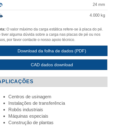
24
mm
4.000
kg
ta:
O valor máximo da carga estática refere-se à placa do pé.
 tiver alguma dúvida sobre a carga nas placas de pé ou nos
sos, por favor contacte o nosso apoio técnico.
Download da folha de dados (PDF)
CAD dados download
APLICAÇÕES
Centros de usinagem
Instalações de transferência
Robôs industriais
Máquinas especiais
Construção de plantas