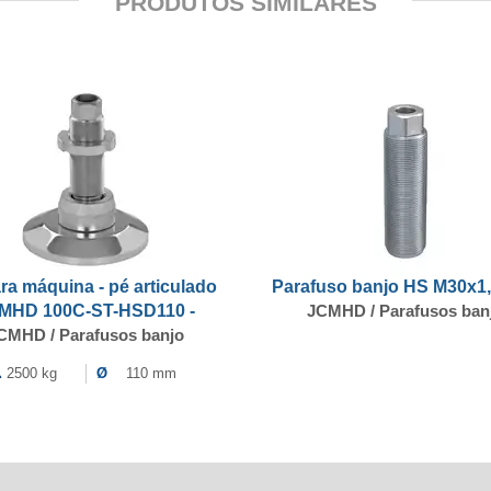
PRODUTOS SIMILARES
ra máquina - pé articulado
Parafuso banjo HS M30x1
MHD 100C-ST-HSD110 -
JCMHD / Parafusos ban
CMHD / Parafusos banjo
2500 kg
Ø
110 mm