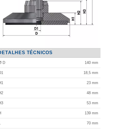
DETALHES TÉCNICOS
Ø D
140
mm
D1
18,5
mm
H1
23
mm
H2
48
mm
H3
53
mm
H
139
mm
L
70
mm