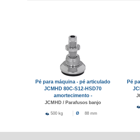
Pé para máquina - pé articulado
Pé pa
JCMHD 80C-S12-HSD70
JC
amortecimento -
J
JCMHD / Parafusos banjo
500 kg
Ø
88 mm