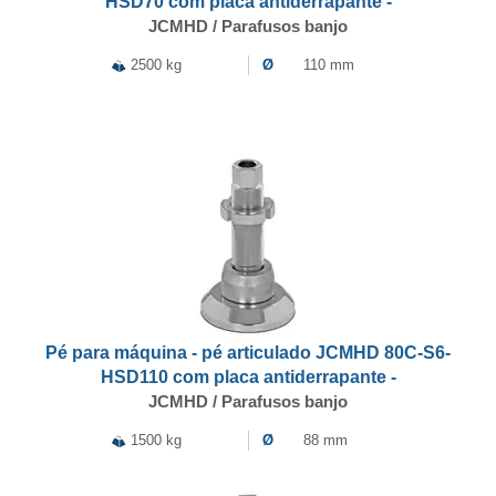
HSD70 com placa antiderrapante -
JCMHD / Parafusos banjo
2500 kg
Ø
110 mm
Pé para máquina - pé articulado JCMHD 80C-S6-
HSD110 com placa antiderrapante -
JCMHD / Parafusos banjo
1500 kg
Ø
88 mm