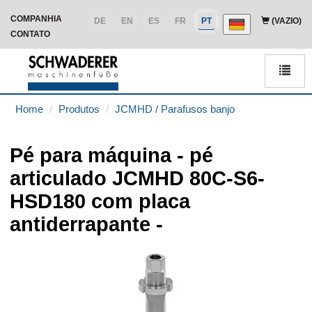
COMPANHIA
DE
EN
ES
FR
PT
(VAZIO)
CONTATO
Men
Home
Produtos
JCMHD / Parafusos banjo
Pé para máquina - pé
articulado JCMHD 80C-S6-
HSD180 com placa
antiderrapante -