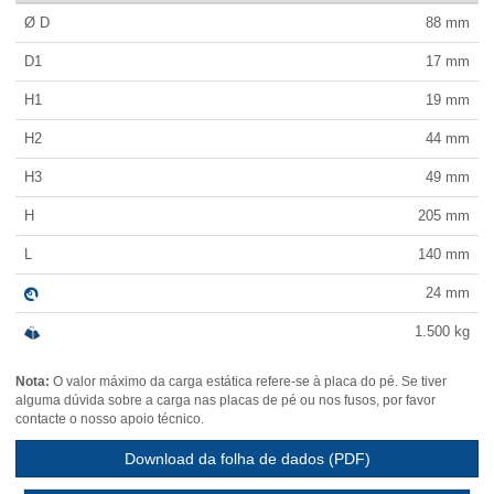
Ø D
88
mm
D1
17
mm
H1
19
mm
H2
44
mm
H3
49
mm
H
205
mm
L
140
mm
24
mm
1.500
kg
Nota:
O valor máximo da carga estática refere-se à placa do pé. Se tiver
alguma dúvida sobre a carga nas placas de pé ou nos fusos, por favor
contacte o nosso apoio técnico.
Download da folha de dados (PDF)