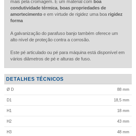
mais pela cromagem. É um material com
boa
condutividade térmica
,
boas propriedades de
amortecimento
e em virtude de rigidez uma boa
rigidez
forma
A galvanização do parafuso banjo também oferece um
alto nível de proteção contra a corrosão.
Este pé articulado ou pé para máquina está disponível em
vários diâmetros de pé e alturas de fuso.
DETALHES TÉCNICOS
Ø D
88
mm
D1
18,5
mm
H1
18
mm
H2
43
mm
H3
48
mm