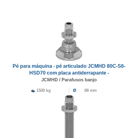
Pé para máquina - pé articulado JCMHD 80C-S6-
HSD70 com placa antiderrapante -
JCMHD / Parafusos banjo
1500 kg
Ø
88 mm