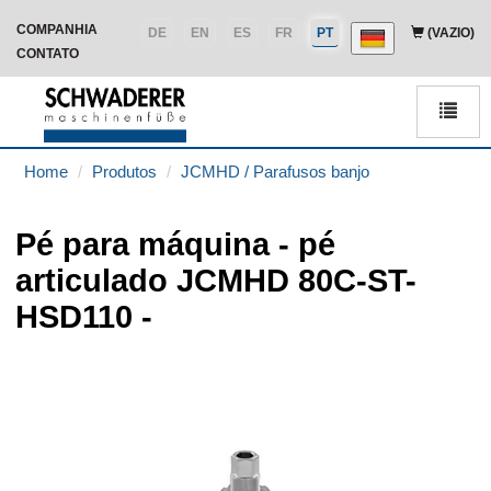
COMPANHIA
DE
EN
ES
FR
PT
(VAZIO)
CONTATO
Men
Home
Produtos
JCMHD / Parafusos banjo
Pé para máquina - pé
articulado JCMHD 80C-ST-
HSD110 -