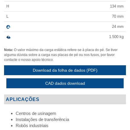
H
134
mm
L
70
mm
24
mm
1.500
kg
Nota:
O valor máximo da carga estática refere-se à placa do pé. Se tiver
alguma dúvida sobre a carga nas placas de pé ou nos fusos, por favor
contacte o nosso apoio técnico.
Download da folha de dados (PDF)
CAD dados download
APLICAÇÕES
Centros de usinagem
Instalações de transferência
Robôs industriais