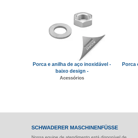
Porca e anilha de aço inoxidável -
Porca 
baixo design -
Acessórios
SCHWADERER MASCHINENFÜSSE
Nossa equipe de atendimento está disponível de