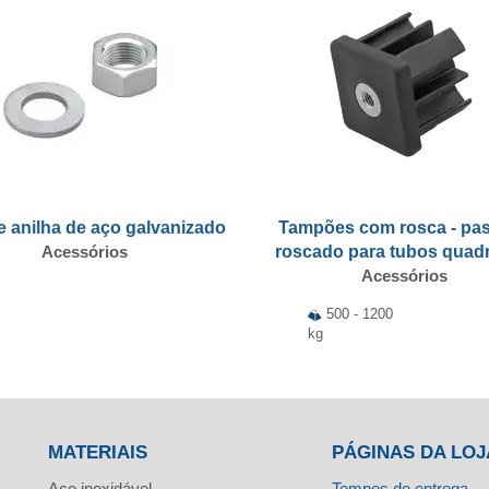
e anilha de aço galvanizado
Tampões com rosca - pa
Acessórios
roscado para tubos quad
Acessórios
500 - 1200
kg
MATERIAIS
PÁGINAS DA LOJ
Aço inoxidável
Tempos de entrega