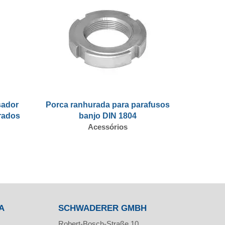
sador
Porca ranhurada para parafusos
rados
banjo DIN 1804
Acessórios
A
SCHWADERER GMBH
Robert-Bosch-Straße 10