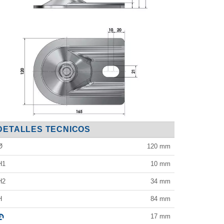
DETALLES TECNICOS
Ø
120
mm
H1
10
mm
H2
34
mm
H
84
mm
17
mm