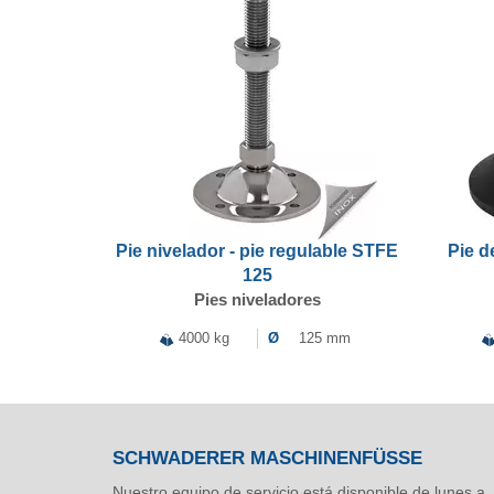
Pie nivelador - pie regulable STFE
Pie d
125
Pies niveladores
4000 kg
Ø
125 mm
SCHWADERER MASCHINENFÜSSE
Nuestro equipo de servicio está disponible de lunes a