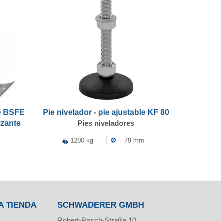
le BSFE
Pie nivelador - pie ajustable KF 80
izante
Pies niveladores
1200 kg
Ø
79 mm
A TIENDA
SCHWADERER GMBH
Robert-Bosch-Straße 10