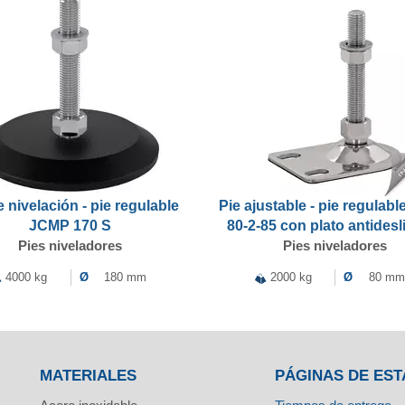
e nivelación - pie regulable
Pie ajustable - pie regulab
JCMP 170 S
80-2-85 con plato antidesl
Pies niveladores
Pies niveladores
4000 kg
Ø
180 mm
2000 kg
Ø
80 mm
MATERIALES
PÁGINAS DE EST