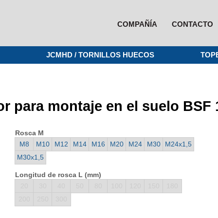
COMPAÑÍA
CONTACTO
JCMHD / TORNILLOS HUECOS
TOP
dor para montaje en el suelo BSF
Rosca M
M8
M10
M12
M14
M16
M20
M24
M30
M24x1,5
M30x1,5
Longitud de rosca L (mm)
20
30
40
50
80
100
120
150
180
200
250
300