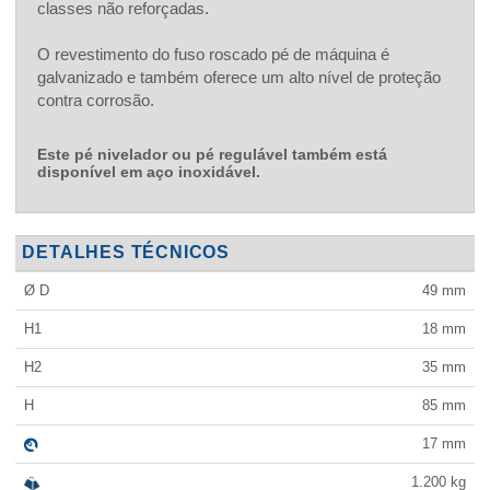
classes não reforçadas.
O revestimento do fuso roscado pé de máquina é
galvanizado e também oferece um alto nível de proteção
contra corrosão.
Este pé nivelador ou pé regulável também está
disponível em aço inoxidável.
DETALHES TÉCNICOS
Ø D
49
mm
H1
18
mm
H2
35
mm
H
85
mm
17
mm
1.200
kg