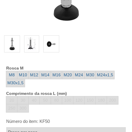
Rosca M
M8
M10
M12
M14
M16
M20
M24
M30
M24x1,5
M30x1,5
Comprimento da rosca L (mm)
20
30
40
50
80
100
120
150
180
200
250
300
Número do item:
KF50