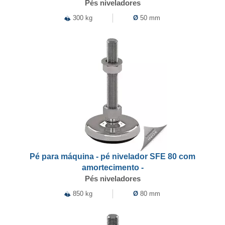
Pés niveladores
300 kg
Ø
50 mm
Pé para máquina - pé nivelador SFE 80 com
amortecimento -
Pés niveladores
850 kg
Ø
80 mm