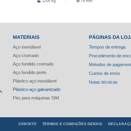
1200 kg
Ø
79 mm
MATERIAIS
PÁGINAS DA LOJ
Aço inoxidável
Tempos de entrega
Aço cromado
Procedimento de en
Aço fundido cromado
Métodos de pagamen
Aço fundido preto
Custos de envio
Plástico aço inoxidável
Notas técnicas
Plástico aço galvanizado
a,
Pés para máquinas SIM
CONTATO
TERMOS E CONDIÇÕES GERAIS
DECLARAÇÃ