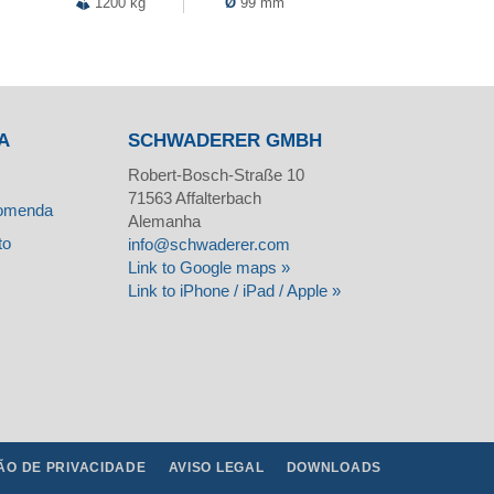
1200 kg
Ø
99 mm
A
SCHWADERER GMBH
Robert-Bosch-Straße 10
71563
Affalterbach
comenda
Alemanha
to
info@schwaderer.com
Link to Google maps »
Link to iPhone / iPad / Apple »
O DE PRIVACIDADE
AVISO LEGAL
DOWNLOADS