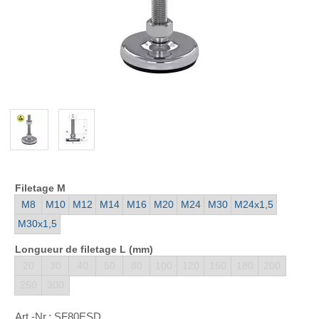
Filetage M
M8
M10
M12
M14
M16
M20
M24
M30
M24x1,5
M30x1,5
Longueur de filetage L (mm)
20
30
40
50
80
100
120
150
180
200
250
300
Art.-Nr.:
SF80ESD