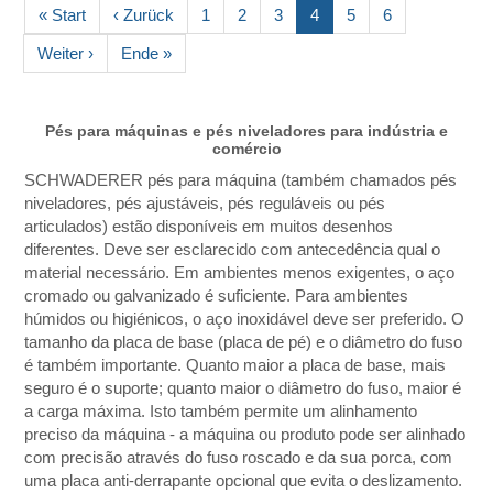
« Start
‹ Zurück
1
2
3
4
5
6
Weiter ›
Ende »
Pés para máquinas e pés niveladores para indústria e
comércio
SCHWADERER pés para máquina (também chamados pés
niveladores, pés ajustáveis, pés reguláveis ou pés
articulados) estão disponíveis em muitos desenhos
diferentes. Deve ser esclarecido com antecedência qual o
material necessário. Em ambientes menos exigentes, o aço
cromado ou galvanizado é suficiente. Para ambientes
húmidos ou higiénicos, o aço inoxidável deve ser preferido. O
tamanho da placa de base (placa de pé) e o diâmetro do fuso
é também importante. Quanto maior a placa de base, mais
seguro é o suporte; quanto maior o diâmetro do fuso, maior é
a carga máxima. Isto também permite um alinhamento
preciso da máquina - a máquina ou produto pode ser alinhado
com precisão através do fuso roscado e da sua porca, com
uma placa anti-derrapante opcional que evita o deslizamento.