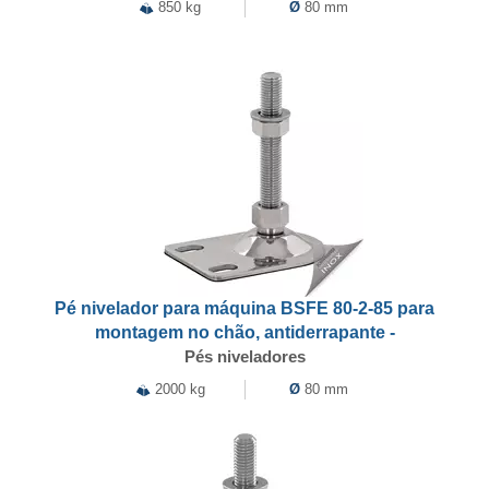
850 kg
Ø
80 mm
Pé nivelador para máquina BSFE 80-2-85 para
montagem no chão, antiderrapante -
Pés niveladores
2000 kg
Ø
80 mm