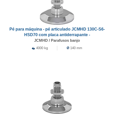
Pé para máquina - pé articulado JCMHD 130C-S6-
HSD70 com placa antiderrapante -
JCMHD / Parafusos banjo
4000 kg
Ø
140 mm