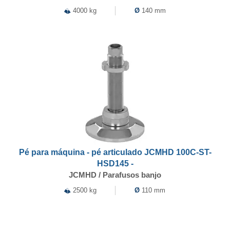
4000 kg
Ø
140 mm
Pé para máquina - pé articulado JCMHD 100C-ST-
HSD145 -
JCMHD / Parafusos banjo
2500 kg
Ø
110 mm