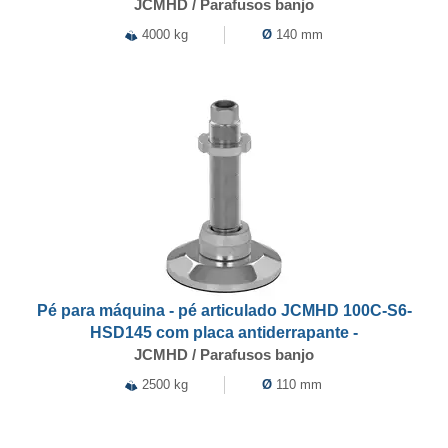
JCMHD / Parafusos banjo
4000 kg
Ø
140 mm
Pé para máquina - pé articulado JCMHD 100C-S6-
HSD145 com placa antiderrapante -
JCMHD / Parafusos banjo
2500 kg
Ø
110 mm