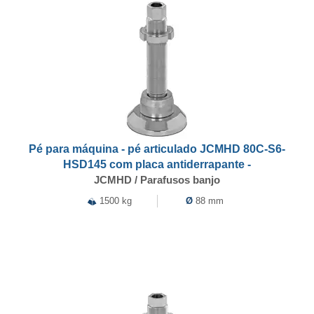
Pé para máquina - pé articulado JCMHD 80C-S6-
HSD145 com placa antiderrapante -
JCMHD / Parafusos banjo
1500 kg
Ø
88 mm